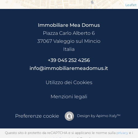
Leaflet
Immobiliare Mea Domus
Piazza Carlo Alberto 6
37067
Valeggio sul Mincio
Italia
+39 045 252 4256
info@immobiliaremeadomus.it
Utilizzo dei Cookies
Menzioni legali
Preferenze cookie
Design by
Apimo Italy™
Questo sito è protetto da reCAPTCHA e si applicano le norme sulla
privacy
e i