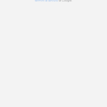
termini di servizio
di Google.