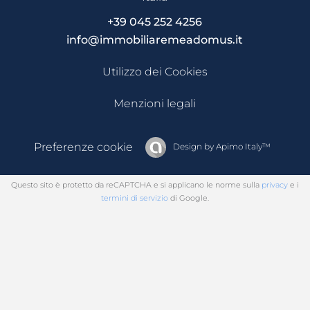
+39 045 252 4256
info@immobiliaremeadomus.it
Utilizzo dei Cookies
Menzioni legali
Preferenze cookie
Design by
Apimo Italy™
Questo sito è protetto da reCAPTCHA e si applicano le norme sulla
privacy
e i
termini di servizio
di Google.