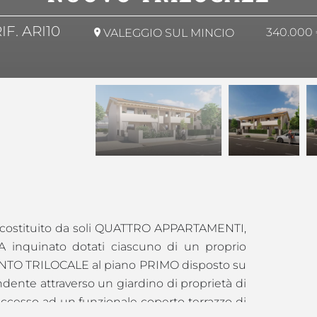
IF. ARI10
340.000
VALEGGIO SUL MINCIO
costituito da soli QUATTRO APPARTAMENTI,
A inquinato dotati ciascuno di un proprio
TO TRILOCALE al piano PRIMO disposto su
ndente attraverso un giardino di proprietà di
ccesso ad un funzionale coperto terrazzo di