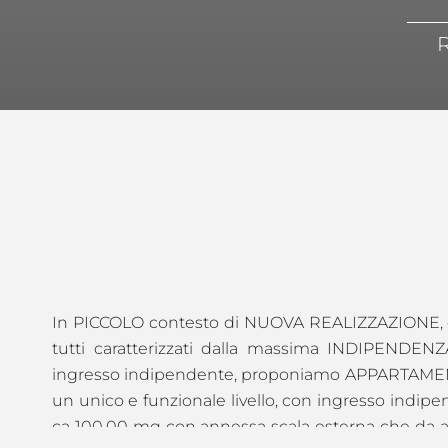
R
In PICCOLO contesto di NUOVA REALIZZAZIONE, 
tutti caratterizzati dalla massima INDIPENDENZ
ingresso indipendente, proponiamo APPARTAMEN
un unico e funzionale livello, con ingresso indipe
ca 100,00 mq con annessa scala esterna che da a